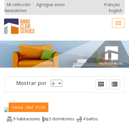
Mi selección
Agregue aviso
Français
Newsletter
English
Togg
navig
Mostrar por
Venta : Ref. 5130
9 habitaciones
5 dormitorios
4 baños