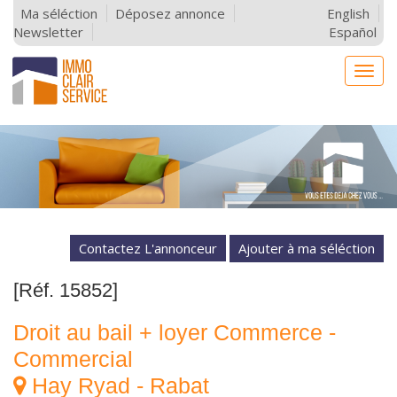
Ma séléction
Déposez annonce
English
Newsletter
Español
Togg
navig
Contactez L'annonceur
[Réf. 15852]
Droit au bail + loyer Commerce -
Commercial
Hay Ryad - Rabat